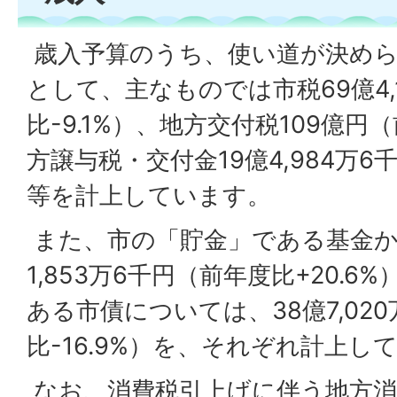
歳入予算のうち、使い道が決めら
として、主なものでは市税69億4,
比-9.1%）、地方交付税109億円
方譲与税・交付金19億4,984万6千
等を計上しています。
また、市の「貯金」である基金か
1,853万6千円（前年度比+20.
ある市債については、38億7,02
比-16.9%）を、それぞれ計上し
なお、消費税引上げに伴う地方消