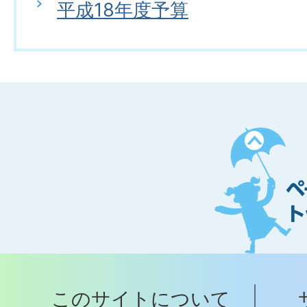
平成18年度予算
ペ
ー
ジ
ト
ッ
プ
このサイトについて
へ