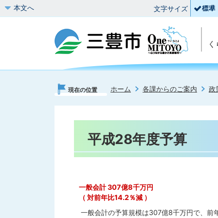
本文へ
文字サイズ
く
ホーム
各課からのご案内
政
現在の位置
平成28年度予算
一般会計 307億8千万円
（ 対前年比14.2％減 ）
一般会計の予算規模は307億8千万円で、前年度