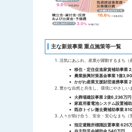
主な新規事業 重点施策等一覧
活気にあふれ、産業が躍動するまち（
移住・定住促進家賃補助事業 2,
農業振興対策基金事業 1億3,9
かがわ産業支援財団連携事業 2
豊かな自然と共生し、環境にやさしい
火葬場建設事業 2億6,236万円
家庭用蓄電池システム設置補助事
既存トイレ撤去費補助事業 81
人々が助け合う、安全・安心なまち（
指定避難所標識設置事業 625
自主防災会補助金 540万円