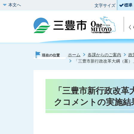
本文へ
文字サイズ
く
ホーム
各課からのご案内
政
現在の位置
「三豊市新行政改革大綱（案）
「三豊市新行政改革
クコメントの実施結