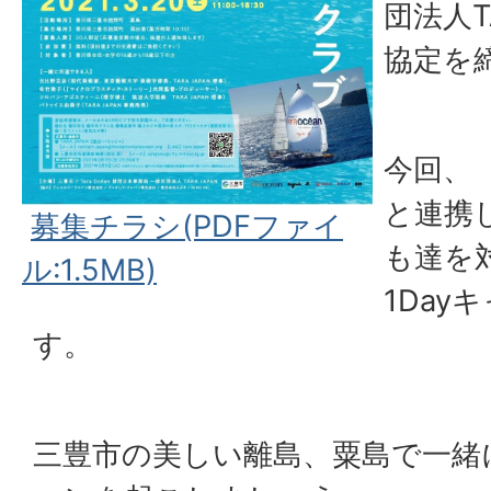
団法人T
協定を
今回、（
と連携
募集チラシ(PDFファイ
も達を
ル:1.5MB)
1Day
す。
三豊市の美しい離島、粟島で一緒