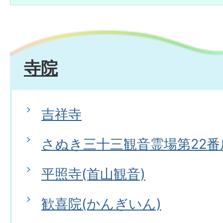
寺院
吉祥寺
さぬき三十三観音霊場第22番
平照寺(首山観音)
歓喜院(かんぎいん)