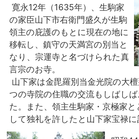
寛永12年（1635年）、生駒家
の家臣山下市右衛門盛久が生駒
領主の庇護のもとに現在の地に
移転し、鎮守の天満宮の別当と
なり、宗運寺と名づけられた真
言宗のお寺。
山下家は金毘羅別当金光院の大檀
つの寺院の住職の交流もしばしば
た。また、領主生駒家・京極家と
して独礼を許したと山下家宝禄に