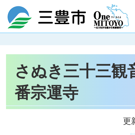
さぬき三十三観音
番宗運寺
更