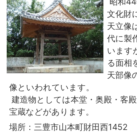
昭和44
文化財
天立像
代に製
います
る面相
天部像
像といわれています。
建造物としては本堂・奥殿・客殿
宝蔵などがあります。
場所：三豊市山本町財田西1452