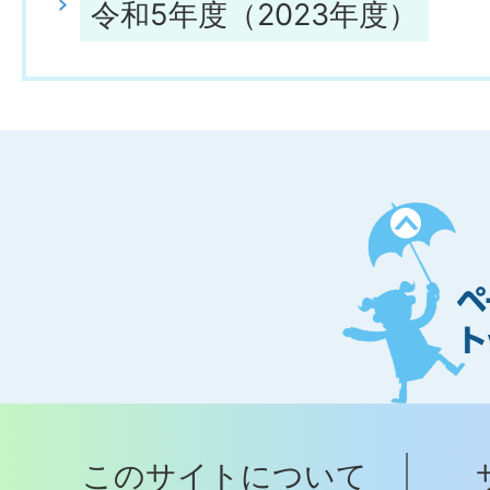
令和5年度（2023年度）
ペ
ー
ジ
ト
ッ
プ
このサイトについて
へ