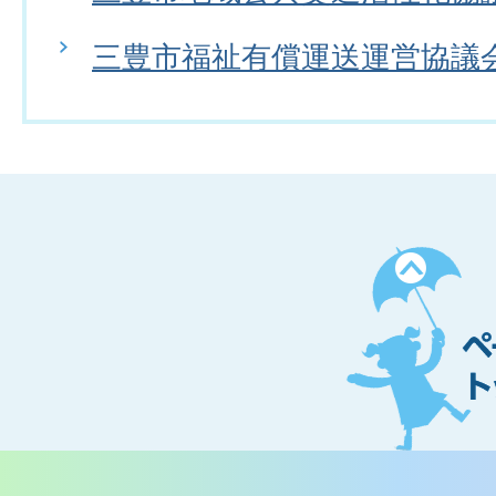
三豊市福祉有償運送運営協議
ペ
ー
ジ
ト
ッ
プ