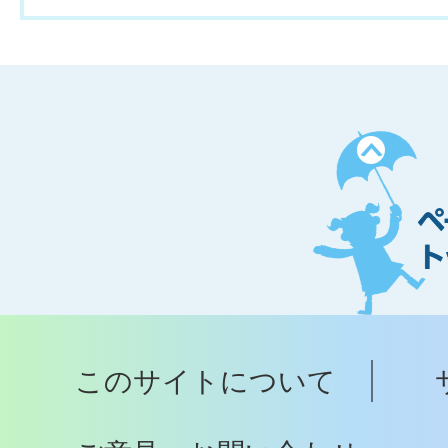
ペ
ー
ジ
ト
ッ
プ
このサイトについて
へ