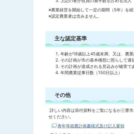
上記の者が役員の過半数を占める法人
※農業経営を開始して一定の期間（5年）を
※認定農業者は含みません。
主な認定基準
年齢が18歳以上45歳未満、又は、農
その計画が市の基本構想に照らして適
その計画が達成される見込みが確実で
年間農業従事日数（150日以上）
その他
詳しい内容は添付資料をご覧になるか三豊市農林
せください。
青年等就農計画書様式及び記入要領