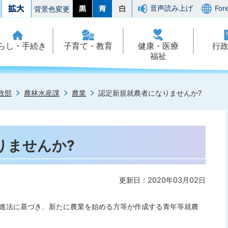
音声読み上げ
For
背景色変更
らし・手続き
子育て・教育
健康・医療
行
福祉
政部
農林水産課
農業
認定新規就農者になりませんか?
りませんか?
更新日：2020年03月02日
進法に基づき、新たに農業を始める方等が作成する青年等就農