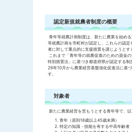
認定新規就農者制度の概要
青年等就農計画制度は、新たに農業を始める
等就農計画を市町村が認定し、これらの認定
者に対して重点的に支援措置を講じようとす
これまで「青年等の就農促進のための資金の
特別措置法」に基づき都道府県が認定する制
26年10月から農業経営基盤強化促進法に基
す。
対象者
新たに農業経営を営もうとする青年等で、以
青年（原則18歳以上45歳未満）
特定の知識・技能を有する中高年齢者（