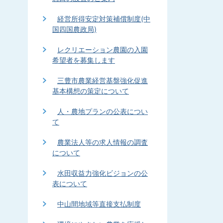
経営所得安定対策補償制度(中
国四国農政局)
レクリエーション農園の入園
希望者を募集します
三豊市農業経営基盤強化促進
基本構想の策定について
人・農地プランの公表につい
て
農業法人等の求人情報の調査
について
水田収益力強化ビジョンの公
表について
中山間地域等直接支払制度