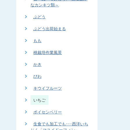
なカンキツ類～
ぶどう
ぶどう出荷始まる
もも
桃栽培作業風景
かき
びわ
キウイフルーツ
いちご
ボイセンベリー
生食でも加工でも･･･西洋いち
じく「マスイドーフィン」