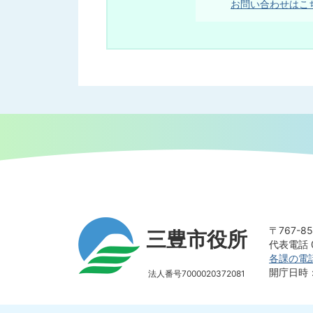
お問い合わせはこ
〒767-
三豊市役所
代表電話 0
各課の電
開庁日時
法人番号7000020372081