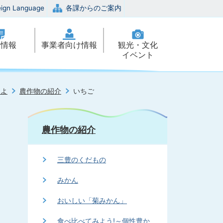
eign Language
各課からのご案内
政情報
事業者向け情報
観光・文化
イベント
とよ
農作物の紹介
いちご
農作物の紹介
三豊のくだもの
みかん
おいしい「菊みかん」
食べ比べてみよう!～個性豊か