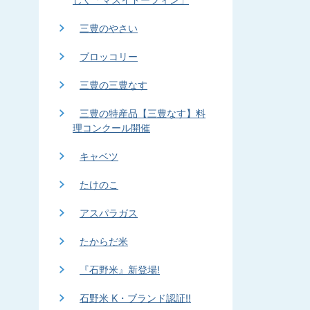
三豊のやさい
ブロッコリー
三豊の三豊なす
三豊の特産品【三豊なす】料
理コンクール開催
キャベツ
たけのこ
アスパラガス
たからだ米
『石野米』新登場!
石野米 K・ブランド認証!!