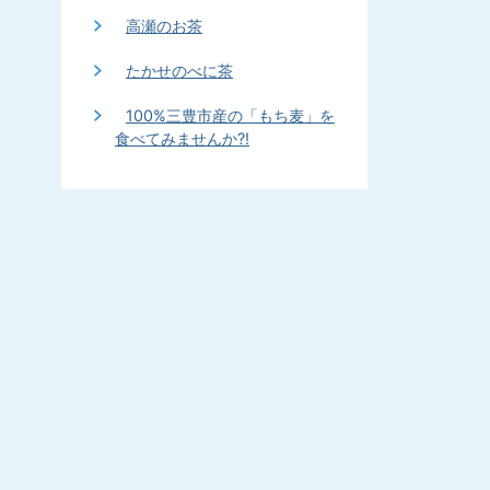
高瀬のお茶
たかせのべに茶
100%三豊市産の「もち麦」を
食べてみませんか?!