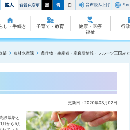
音声読み上げ
For
背景色変更
らし・手続き
子育て・教育
健康・医療
行
福祉
政部
農林水産課
農作物・生産者・産直所情報・フルーツ王国み
更新日：2020年03月02日
高設栽培と
1月から5月
されていま