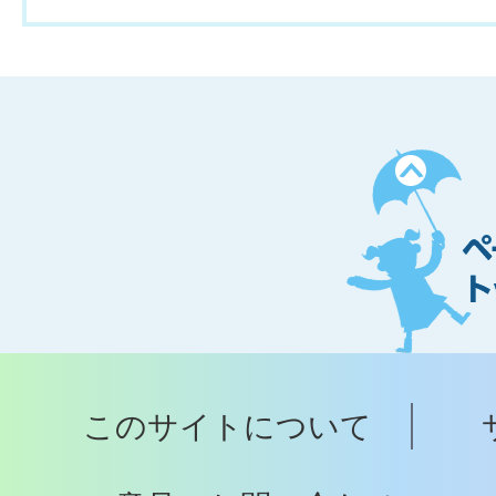
ペ
ー
ジ
ト
ッ
プ
このサイトについて
へ