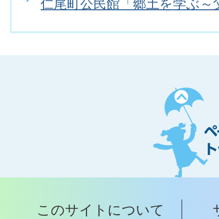
仁尾町公民館「郷土を学ぶ～
ペ
ー
ジ
ト
ッ
プ
このサイトについて
へ