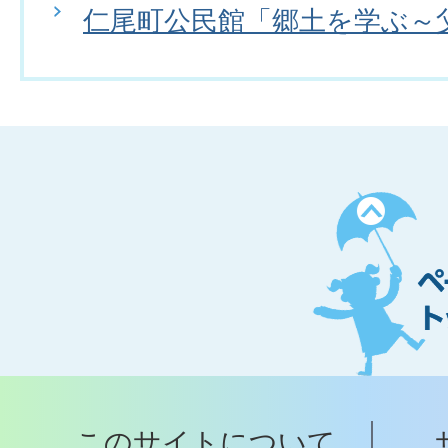
仁尾町公民館「郷土を学ぶ～
ペ
ー
ジ
ト
ッ
プ
このサイトについて