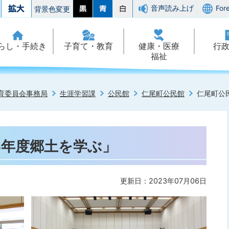
音声読み上げ
For
背景色変更
らし・手続き
子育て・教育
健康・医療
行
福祉
育委員会事務局
生涯学習課
公民館
仁尾町公民館
仁尾町公
5年度郷土を学ぶ」
更新日：2023年07月06日