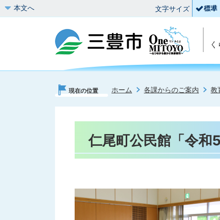
本文へ
文字サイズ
く
ホーム
各課からのご案内
教
現在の位置
仁尾町公民館「令和