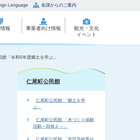
eign Language
各課からのご案内
政情報
事業者向け情報
観光・文化
イベント
民館「令和5年度郷土を学ぶ」
仁尾町公民館
仁尾町公民館 「郷土を学
ぶ」
仁尾町公民館 「米づくり体験
活動～田植え～」
仁尾町公民館 「笠田高校寄せ