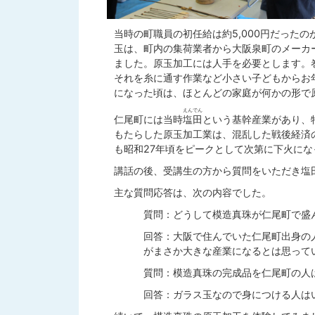
当時の町職員の初任給は約5,000円だったの
玉は、町内の集荷業者から大阪泉町のメーカ
ました。原玉加工には人手を必要とします。
それを糸に通す作業など小さい子どもからお
になった頃は、ほとんどの家庭が何かの形で
えんでん
仁尾町には当時
塩田
という基幹産業があり、
もたらした原玉加工業は、混乱した戦後経済
も昭和27年頃をピークとして次第に下火にな
講話の後、受講生の方から質問をいただき塩
主な質問応答は、次の内容でした。
質問：どうして模造真珠が仁尾町で盛
回答：大阪で住んでいた仁尾町出身の
がまさか大きな産業になるとは思って
質問：模造真珠の完成品を仁尾町の人
回答：ガラス玉なので身につける人は