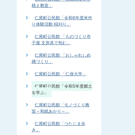
植え教室」
仁尾町公民館「令和6年度米作
り体験活動 稲刈り」
仁尾町公民館 「ものづくり寺
子屋 文房具で包む」
仁尾町公民館 「おしゃれしめ
縄づくり」
仁尾町公民館 「仁保大学」
仁尾町公民館「令和5年度郷土
を学ぶ」
仁尾町公民館「モノづくり教
室～和紙あかり～」
仁尾町公民館「つたじま歩
き」