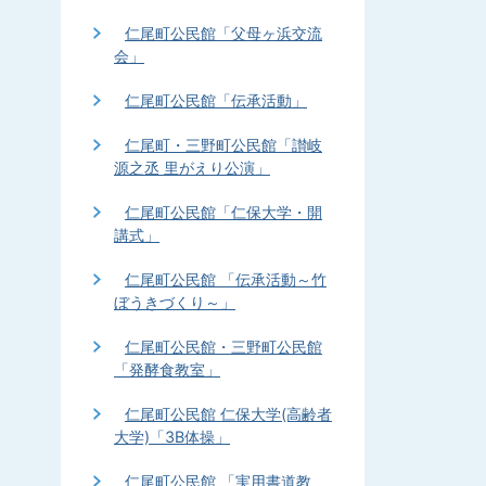
仁尾町公民館「父母ヶ浜交流
会」
仁尾町公民館「伝承活動」
仁尾町・三野町公民館「讃岐
源之丞 里がえり公演」
仁尾町公民館「仁保大学・開
講式」
仁尾町公民館 「伝承活動～竹
ぼうきづくり～」
仁尾町公民館・三野町公民館
「発酵食教室」
仁尾町公民館 仁保大学(高齢者
大学)「3B体操」
仁尾町公民館 「実用書道教