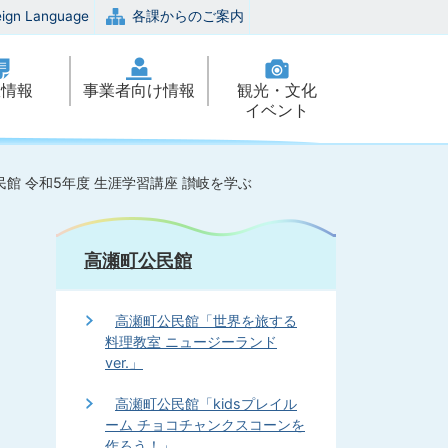
eign Language
各課からのご案内
政情報
事業者向け情報
観光・文化
イベント
館 令和5年度 生涯学習講座 讃岐を学ぶ
高瀬町公民館
高瀬町公民館「世界を旅する
料理教室 ニュージーランド
ver.」
高瀬町公民館「kidsプレイル
ーム チョコチャンクスコーンを
作ろう！」