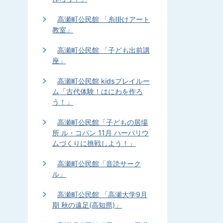
高瀬町公民館 「糸掛けアート
教室」
高瀬町公民館 「子ども出前講
座」
高瀬町公民館 kidsプレイルー
ム「古代体験！はにわを作ろ
う！」
高瀬町公民館「子どもの居場
所 ル・コパン 11月 ハーバリウ
ムづくりに挑戦しよう！」
高瀬町公民館「音読サーク
ル」
高瀬町公民館 「高瀬大学9月
期 秋の遠足(高知県)」