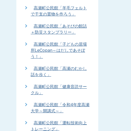
高瀬町公民館「羊毛フェルト
で干支の置物を作ろう」
高瀬町公民館「あそびの館詰
＋防災スタンプラリー」
高瀬町公民館「子どもの居場
所LeCopan～はだしであそぼ
う！」
高瀬町公民館「高瀬のむかし
話を歩く」
高瀬町公民館「健康音読サー
クル」
高瀬町公民館「令和4年度高瀬
大学～開講式～」
高瀬町公民館「運転技術向上
トレーニング」