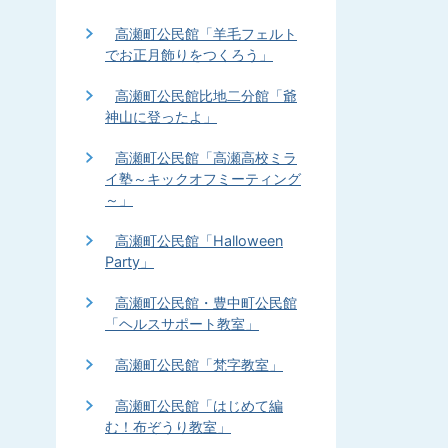
高瀬町公民館「羊毛フェルト
でお正月飾りをつくろう」
高瀬町公民館比地二分館「爺
神山に登ったよ」
高瀬町公民館「高瀬高校ミラ
イ塾～キックオフミーティング
～」
高瀬町公民館「Halloween
Party」
高瀬町公民館・豊中町公民館
「ヘルスサポート教室」
高瀬町公民館「梵字教室」
高瀬町公民館「はじめて編
む！布ぞうり教室」