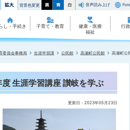
音声読み上げ
For
背景色変更
らし・手続き
子育て・教育
健康・医療
行
福祉
育委員会事務局
生涯学習課
公民館
高瀬町公民館
高瀬町公民
年度 生涯学習講座 讃岐を学ぶ
更新日：2023年05月23日