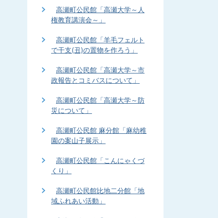
高瀬町公民館「高瀬大学～人
権教育講演会～」
高瀬町公民館「羊毛フェルト
で干支(丑)の置物を作ろう」
高瀬町公民館「高瀬大学～市
政報告とコミバスについて」
高瀬町公民館「高瀬大学～防
災について」
高瀬町公民館 麻分館「麻幼稚
園の案山子展示」
高瀬町公民館「こんにゃくづ
くり」
高瀬町公民館比地二分館「地
域ふれあい活動」