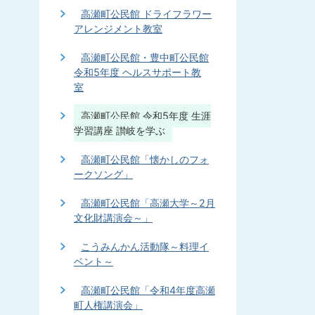
高瀬町公民館 ドライフラワー
アレンジメント教室
高瀬町公民館・豊中町公民館
令和5年度 ヘルスサポート教
室
高瀬町公民館 令和5年度 生涯
学習講座 讃岐を学ぶ
高瀬町公民館「懐かしのフォ
ークソング」
高瀬町公民館「高瀬大学～2月
文化財講演会～」
こうみんかん活動隊～料理イ
ベント～
高瀬町公民館「令和4年度高瀬
町人権講演会」