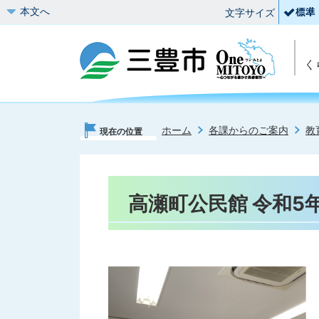
本文へ
文字サイズ
く
ホーム
各課からのご案内
教
現在の位置
高瀬町公民館 令和5