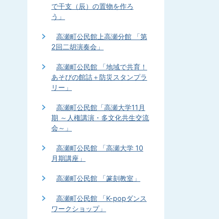
で干支（辰）の置物を作ろ
う」
高瀬町公民館上高瀬分館 「第
2回二胡演奏会」
高瀬町公民館 「地域で共育！
あそびの館詰＋防災スタンプラ
リー」
高瀬町公民館「高瀬大学11月
期 ～人権講演・多文化共生交流
会～」
高瀬町公民館 「高瀬大学 10
月期講座」
高瀬町公民館 「篆刻教室」
高瀬町公民館 「K-popダンス
ワークショップ」