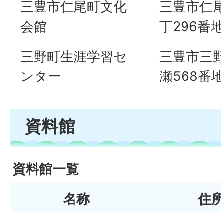
三豊市仁尾町文化
三豊市仁
会館
丁296番地
三野町生涯学習セ
三豊市三
ンター
瀬568番地
資料館
資料館一覧
名称
住