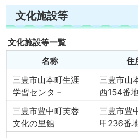
文化施設等
文化施設等一覧
名称
住
三豊市山本町生涯
三豊市山
学習センタ－
西154番
三豊市豊中町芙蓉
三豊市豊
文化の里館
甲236番