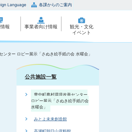
eign Language
各課からのご案内
政情報
事業者向け情報
観光・文化
イベント
センター ロビー展示「さぬき絵手紙の会 水曜会」
公共施設一覧
豊中町農村環境改善センター
ロビー展示「さぬき絵手紙の会
水曜会」
みとよ未来創造館
高瀬町朝日山資料館