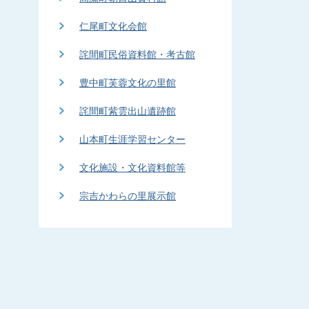
仁尾町文化会館
詫間町民俗資料館・考古館
豊中町芙蓉文化の里館
詫間町紫雲出山遺跡館
山本町生涯学習センター
文化施設・文化資料館等
宗吉かわらの里展示館