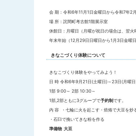
会 期：令和6年11月1日金曜日から令和7年2
場 所：詫間町考古館1階展示室
休館日：月曜日（月曜が祝日の場合は、翌火
年末年始（12月29日日曜日から1月3日金曜
きなこづくり体験について
きなこづくり体験をやってみよう！
日 時 令和6年9月21日(土曜日)～23日(月曜日
1部 9:00～ 2部 10:30～
1部,2部ともに3グループで
予約制
です。
内 容 ・七輪に火を起こす・焙烙で大豆を炒
・石臼で挽いてきな粉を作る
準備物 大豆