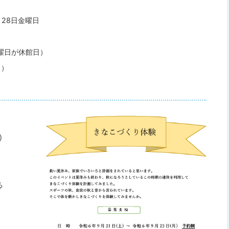
月28日金曜日
曜日が休館日）
日）
)
る