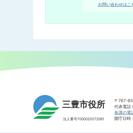
お問い合わせはこ
〒767-
三豊市役所
代表電話 0
各課の電
開庁日時
法人番号7000020372081