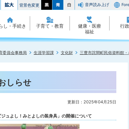
音声読み上げ
For
背景色変更
らし・手続き
子育て・教育
健康・医療
行
福祉
育委員会事務局
生涯学習課
文化財
三豊市詫間町民俗資料館・
のおしらせ
更新日：2025年04月25日
ビジュよし！みとよしの装身具」の開催について