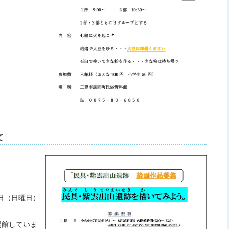
て
5日（日曜日）
は開館していま