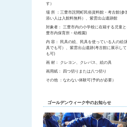
す）
場 所 ：三豊市詫間町民俗資料館・考古館(参
添い人は入館料無料）、紫雲出山遺跡館
対象者： 三豊市内の小学校に在籍する児童と
豊市内保育所・幼稚園)
内 容： 民具の絵、民具を使っている人の絵(
具でも可）、紫雲出山遺跡(考古館に展示し
も可)
画 材： クレヨン、クレパス、絵の具
画用紙： 四つ切りまたは八つ切り
その他 ：なわない体験可(予約が必要）
ゴールデンウィーク中のお知らせ