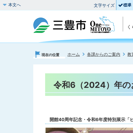
本文へ
文字サイズ
く
ホーム
各課からのご案内
教
現在の位置
令和6（2024）年
開館40周年記念・令和6年度特別展示「