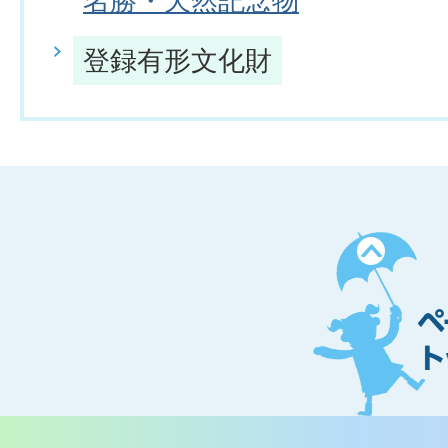
名勝・天然記念物
登録有形文化財
ペ
ー
ジ
ト
ッ