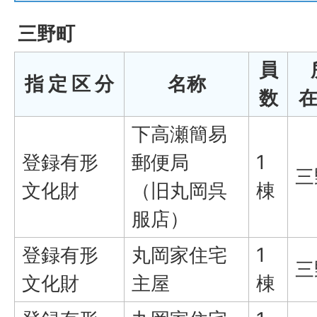
三野町
員
指 定 区 分
名称
数
在
下高瀬簡易
登録有形
郵便局
1
三
文化財
（旧丸岡呉
棟
服店）
登録有形
丸岡家住宅
1
三
文化財
主屋
棟