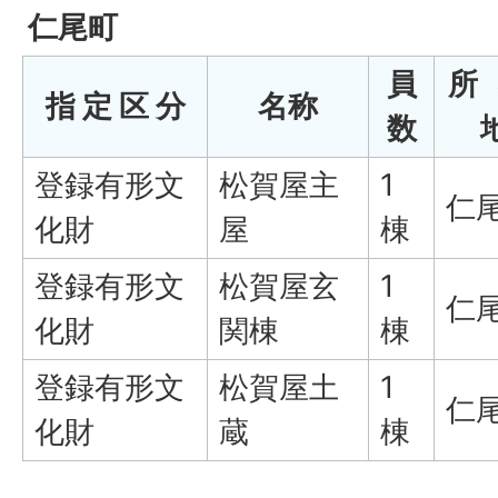
仁尾町
員
所
指 定 区 分
名称
数
登録有形文
松賀屋主
1
仁
化財
屋
棟
登録有形文
松賀屋玄
1
仁
化財
関棟
棟
登録有形文
松賀屋土
1
仁
化財
蔵
棟