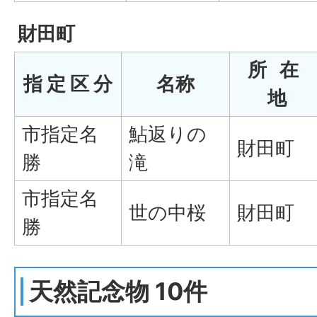
財田町
所 在
指 定 区 分
名称
地
市指定名
鮎返りの
財田町
勝
滝
市指定名
世の中桜
財田町
勝
天然記念物 10件