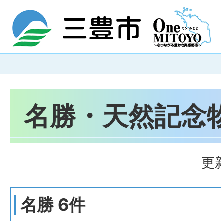
名勝・天然記念
更
名勝 6件