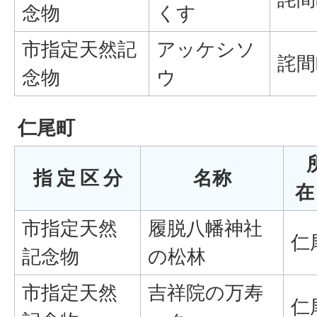
念物
くす
市指定天然記
アッケシソ
詫間
念物
ウ
仁尾町
指 定 区 分
名称
在
市指定天然
履脱八幡神社
仁
記念物
の松林
市指定天然
吉祥院の万寿
仁