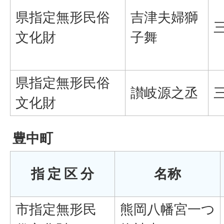
県指定無形民俗
吉津夫婦獅
文化財
子舞
県指定無形民俗
讃岐源之丞
文化財
豊中町
指 定 区 分
名称
市指定無形民
熊岡八幡宮一つ