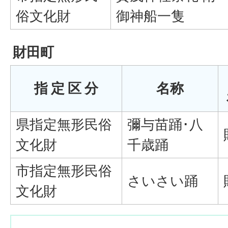
俗文化財
御神船一隻
財田町
指 定 区 分
名称
県指定無形民俗
彌与苗踊･八
文化財
千歳踊
市指定無形民俗
さいさい踊
文化財