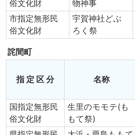
俗文化財
物神事
市指定無形民
宇賀神社どぶ
俗文化財
ろく祭
詫間町
指 定 区 分
名称
国指定無形民
生里のモモテ(も
俗文化財
もて祭)
県指定無形民
大浜・粟島ももて