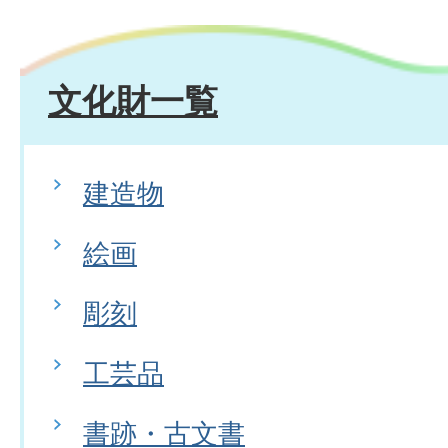
文化財一覧
建造物
絵画
彫刻
工芸品
書跡・古文書