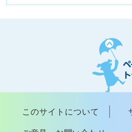
ペ
ー
ジ
ト
ッ
プ
このサイトについて
へ