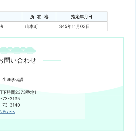
所 在 地
指定年月日
法
山本町
S45年11月03日
お問い合わせ
 生涯学習課
下勝間2373番地1
73-3135
73-3140
ちらから