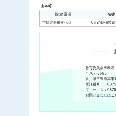
山本町
指 定 区 分
名称
市指定無形文化財
大辻の鋳物製造
教育委員会事務局
〒767-8585
香川県三豊市高瀬町
電話番号 ：0875-
ファックス：0875-
お問い合わせはこ