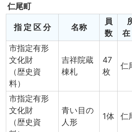
仁尾町
員
指 定 区 分
名称
数
在
市指定有形
文化財
吉祥院蔵
47
仁
（歴史資
棟札
枚
料）
市指定有形
文化財
青い目の
1体
仁
（歴史資
人形