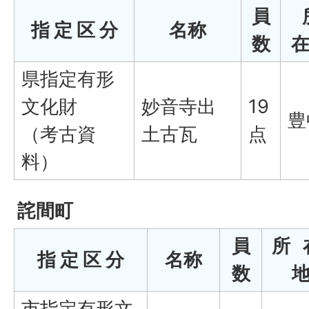
員
指 定 区 分
名称
数
在
県指定有形
文化財
妙音寺出
19
豊
（考古資
土古瓦
点
料）
詫間町
員
所
指 定 区 分
名称
数
市指定有形文