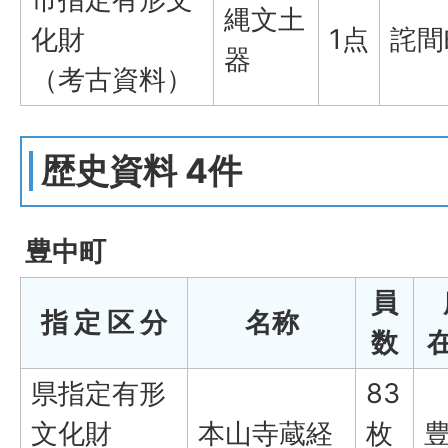
縄文土
化財
1点
詫間
器
（考古資料）
歴史資料 4件
豊中町
員
指 定 区 分
名称
数
県指定有形
83
文化財
本山寺蔵経
枚