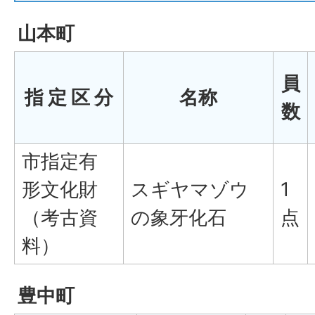
山本町
員
指 定 区 分
名称
数
市指定有
形文化財
スギヤマゾウ
1
（考古資
の象牙化石
点
料）
豊中町