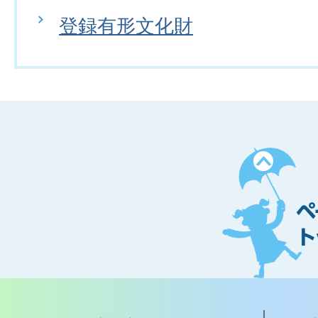
登録有形文化財
ペ
ー
ジ
ト
ッ
プ