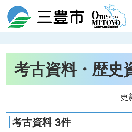
考古資料・歴史
更
考古資料 3件