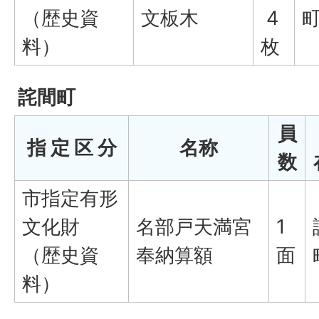
（歴史資
文板木
4
料）
枚
詫間町
員
指 定 区 分
名称
数
市指定有形
文化財
名部戸天満宮
1
（歴史資
奉納算額
面
料）