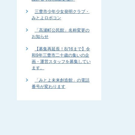
三豊市少年少女発明クラブ・
みとよロボコン
「高瀬町公民館」名称変更の
お知らせ
【募集再延長！8/16まで】令
和9年三豊市二十歳の集いの企
画・運営スタッフを募集してい
ます。
「みとよ未来創造館」の電話
番号が変わります