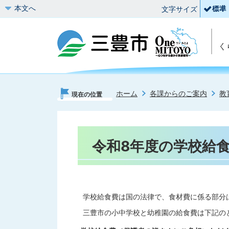
本文へ
文字サイズ
く
ホーム
各課からのご案内
教
現在の位置
令和8年度の学校給
学校給食費は国の法律で、食材費に係る部分
三豊市の小中学校と幼稚園の給食費は下記の