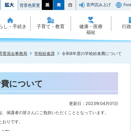
音声読み上げ
For
背景色変更
らし・手続き
子育て・教育
健康・医療
行
福祉
育委員会事務局
学校給食課
令和8年度の学校給食費について
食費について
更新日：2023年04月01日
は、保護者の皆さんにご負担いただくこととなっています。
とおりです。