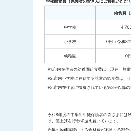
学校給食費（保護者の皆さんにご負担いただ
給食費（
中学校
4,70
小学校
0円（令和8
幼稚園
0
※1.市内在住者の幼稚園給食費は、現在、無
※2.市内小学校に在籍する児童の給食費は、
※3.市内在住者に扶養されている第3子以降
令和8年度の中学生生徒保護者の皆さまには
は、値上げを行わず据え置いています。
近年の物価高騰による食材費が不足する部分