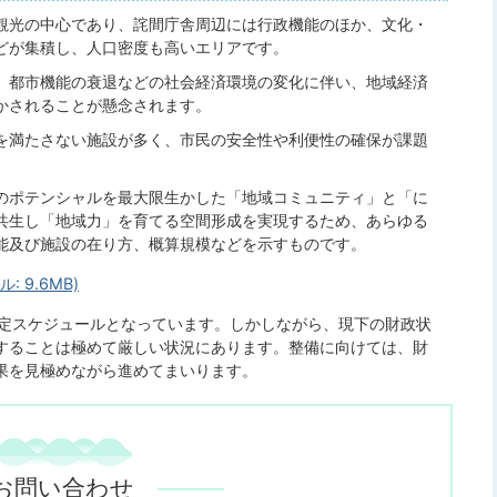
観光の中心であり、詫間庁舎周辺には行政機能のほか、文化・
どが集積し、人口密度も高いエリアです。
、都市機能の衰退などの社会経済環境の変化に伴い、地域経済
かされることが懸念されます。
を満たさない施設が多く、市民の安全性や利便性の確保が課題
。
のポテンシャルを最大限生かした「地域コミュニティ」と「に
共生し「地域力」を育てる空間形成を実現するため、あらゆる
能及び施設の在り方、概算規模などを示すものです。
 9.6MB)
想定スケジュールとなっています。しかしながら、現下の財政状
することは極めて厳しい状況にあります。整備に向けては、財
果を見極めながら進めてまいります。
お問い合わせ