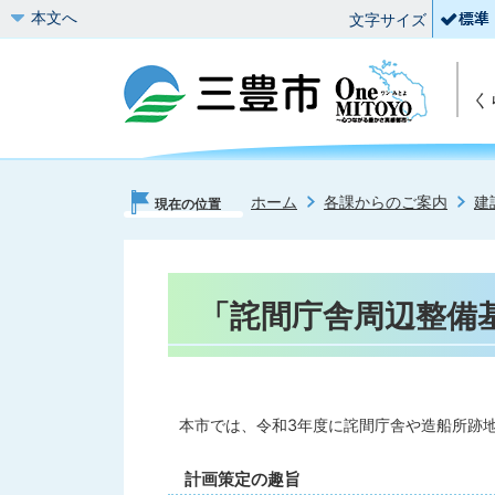
本文へ
文字サイズ
く
ホーム
各課からのご案内
建
現在の位置
「詫間庁舎周辺整備
本市では、令和3年度に詫間庁舎や造船所跡
計画策定の趣旨