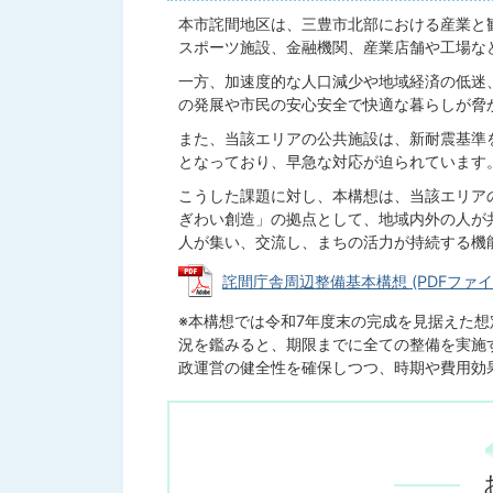
本市詫間地区は、三豊市北部における産業と
スポーツ施設、金融機関、産業店舗や工場な
一方、加速度的な人口減少や地域経済の低迷
の発展や市民の安心安全で快適な暮らしが脅
また、当該エリアの公共施設は、新耐震基準
となっており、早急な対応が迫られています
こうした課題に対し、本構想は、当該エリア
ぎわい創造」の拠点として、地域内外の人が
人が集い、交流し、まちの活力が持続する機
詫間庁舎周辺整備基本構想 (PDFファイル:
※本構想では令和7年度末の完成を見据えた
況を鑑みると、期限までに全ての整備を実施
政運営の健全性を確保しつつ、時期や費用効