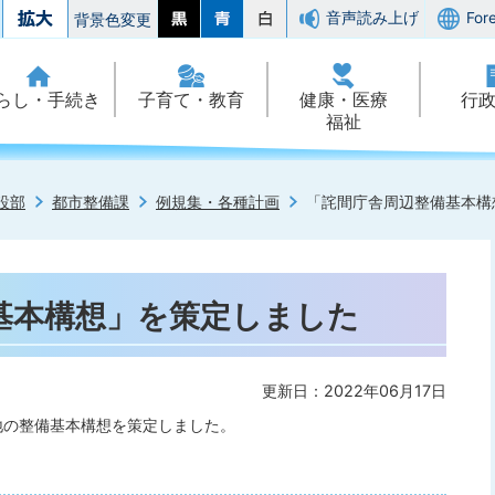
音声読み上げ
For
背景色変更
らし・手続き
子育て・教育
健康・医療
行
福祉
設部
都市整備課
例規集・各種計画
「詫間庁舎周辺整備基本構
基本構想」を策定しました
更新日：2022年06月17日
地の整備基本構想を策定しました。