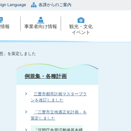
eign Language
各課からのご案内
政情報
事業者向け情報
観光・文化
イベント
想」を策定しました
例規集・各種計画
三豊市都市計画マスタープラ
ンを改訂しました
「三豊市立地適正化計画」を
策定しました
「詫間庁舎周辺整備基本構