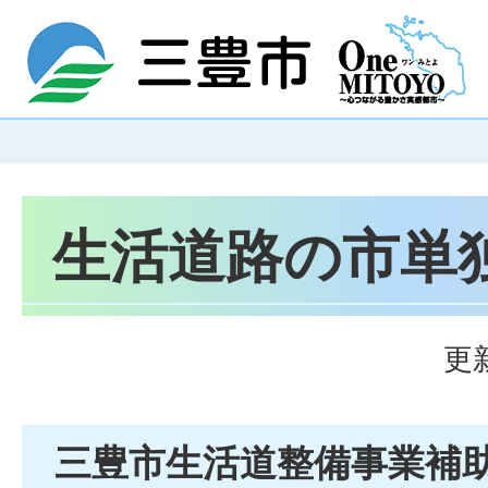
生活道路の市単
更
三豊市生活道整備事業補