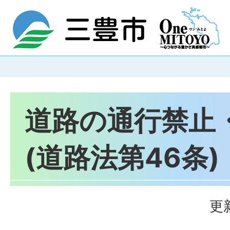
道路の通行禁止
(道路法第46条)
更