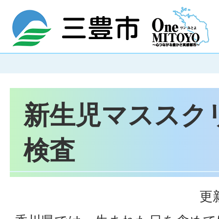
新生児マススク
検査
更