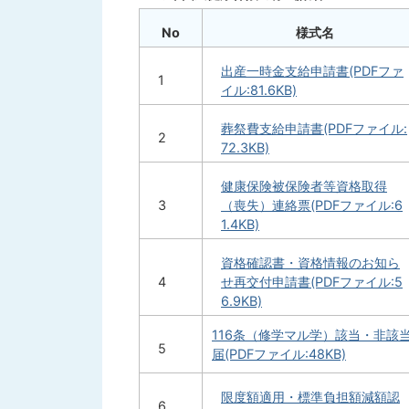
No
様式名
出産一時金支給申請書(PDFファ
1
イル:81.6KB)
葬祭費支給申請書(PDFファイル:
2
72.3KB)
健康保険被保険者等資格取得
3
（喪失）連絡票(PDFファイル:6
1.4KB)
資格確認書・資格情報のお知ら
4
せ再交付申請書(PDFファイル:5
6.9KB)
116条（修学マル学）該当・非該
5
届(PDFファイル:48KB)
限度額適用・標準負担額減額認
6