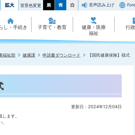
音声読み上げ
For
背景色変更
らし・手続き
子育て・教育
健康・医療
行
福祉
康福祉部
健康課
申請書ダウンロード
【国民健康保険】様式
式
更新日：2024年12月04日
載します。
い。