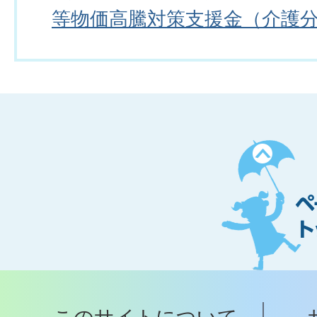
等物価高騰対策支援金（介護
ペ
ー
ジ
ト
ッ
プ