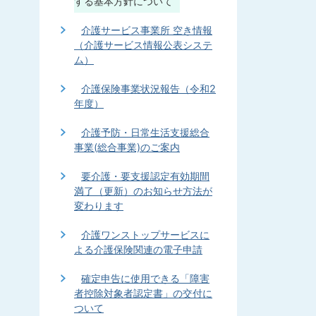
する基本方針について
介護サービス事業所 空き情報
（介護サービス情報公表システ
ム）
介護保険事業状況報告（令和2
年度）
介護予防・日常生活支援総合
事業(総合事業)のご案内
要介護・要支援認定有効期間
満了（更新）のお知らせ方法が
変わります
介護ワンストップサービスに
よる介護保険関連の電子申請
確定申告に使用できる「障害
者控除対象者認定書」の交付に
ついて