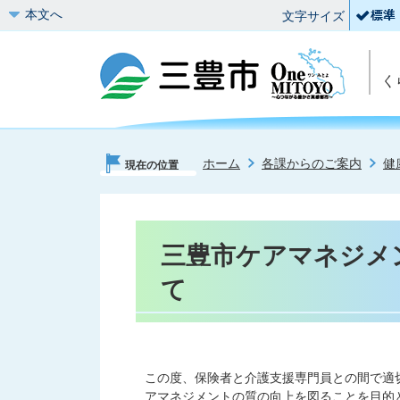
本文へ
文字サイズ
く
ホーム
各課からのご案内
健
現在の位置
三豊市ケアマネジメ
て
この度、保険者と介護支援専門員との間で適
アマネジメントの質の向上を図ることを目的