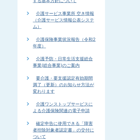
する基本方針について
介護サービス事業所 空き情報
（介護サービス情報公表システ
ム）
介護保険事業状況報告（令和2
年度）
介護予防・日常生活支援総合
事業(総合事業)のご案内
要介護・要支援認定有効期間
満了（更新）のお知らせ方法が
変わります
介護ワンストップサービスに
よる介護保険関連の電子申請
確定申告に使用できる「障害
者控除対象者認定書」の交付に
ついて