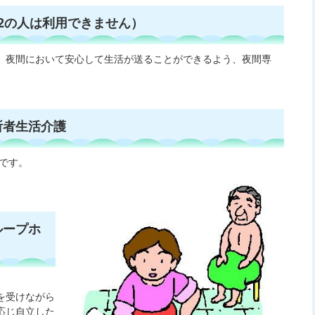
2の人は利用できません）
、夜間において安心して生活が送ることができるよう、夜間専
所者生活介護
です。
ループホ
を受けながら
応じ自立した