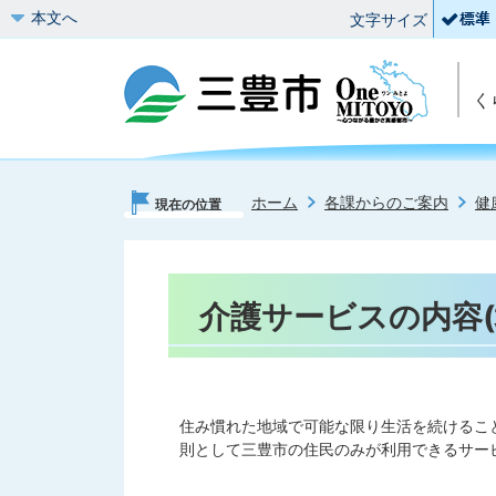
本文へ
文字サイズ
く
ホーム
各課からのご案内
健
現在の位置
介護サービスの内容(
住み慣れた地域で可能な限り生活を続けるこ
則として三豊市の住民のみが利用できるサー