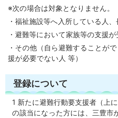
療育手帳の交付を受けている
※次の場合は対象となりません。
がAまたは〇Aの者
・福祉施設等へ入所している人、
精神障害者保健福祉手帳の交
・避難等において家族等の支援が
で障害の程度が1級の者
・その他（自ら避難することがで
75歳以上の独居世帯又は75
援が必要でない人 等）
みの世帯の者
上に掲げる該当項目に準ずる
害時の支援が必要と認められ
登録について
1 新たに避難行動要支援者（上に掲
の該当になった方には、三豊市