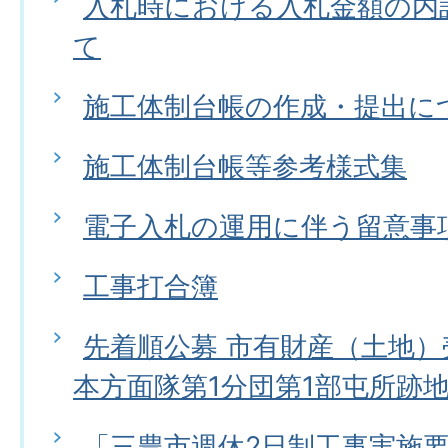
入札時における入札金額の内
て
施工体制台帳の作成・提出に
施工体制台帳等参考様式集
電子入札の運用に伴う留意事
工事打合簿
先着順公募 市有財産（土地
本方面隊第1分団第1部屯所跡
「三豊市週休2日制工事実施