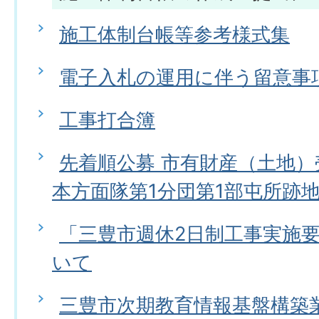
施工体制台帳等参考様式集
電子入札の運用に伴う留意事
工事打合簿
先着順公募 市有財産（土地
本方面隊第1分団第1部屯所跡
「三豊市週休2日制工事実施
いて
三豊市次期教育情報基盤構築