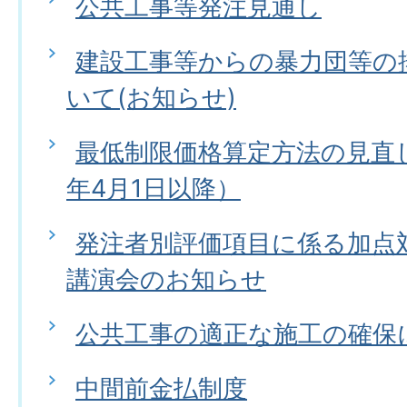
公共工事等発注見通し
建設工事等からの暴力団等の
いて(お知らせ)
最低制限価格算定方法の見直
年4月1日以降）
発注者別評価項目に係る加点
講演会のお知らせ
公共工事の適正な施工の確保
中間前金払制度