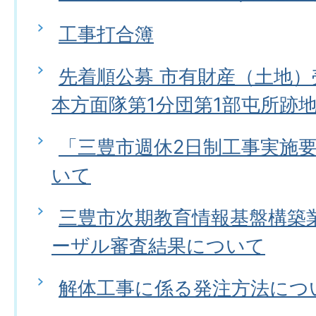
工事打合簿
先着順公募 市有財産（土地
本方面隊第1分団第1部屯所跡
「三豊市週休2日制工事実施
いて
三豊市次期教育情報基盤構築
ーザル審査結果について
解体工事に係る発注方法につ