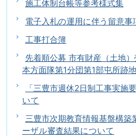
施工体制台帳等参考様式集
電子入札の運用に伴う留意事
工事打合簿
先着順公募 市有財産（土地
本方面隊第1分団第1部屯所跡
「三豊市週休2日制工事実施
いて
三豊市次期教育情報基盤構築
ーザル審査結果について