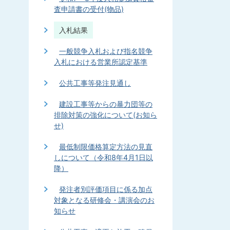
査申請書の受付(物品)
入札結果
一般競争入札および指名競争
入札における営業所認定基準
公共工事等発注見通し
建設工事等からの暴力団等の
排除対策の強化について(お知ら
せ)
最低制限価格算定方法の見直
しについて（令和8年4月1日以
降）
発注者別評価項目に係る加点
対象となる研修会・講演会のお
知らせ