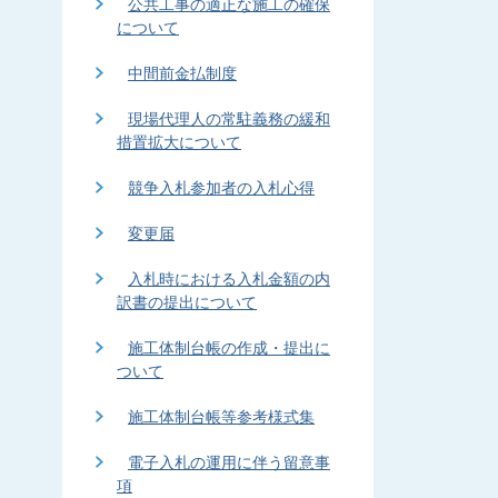
公共工事の適正な施工の確保
について
中間前金払制度
現場代理人の常駐義務の緩和
措置拡大について
競争入札参加者の入札心得
変更届
入札時における入札金額の内
訳書の提出について
施工体制台帳の作成・提出に
ついて
施工体制台帳等参考様式集
電子入札の運用に伴う留意事
項