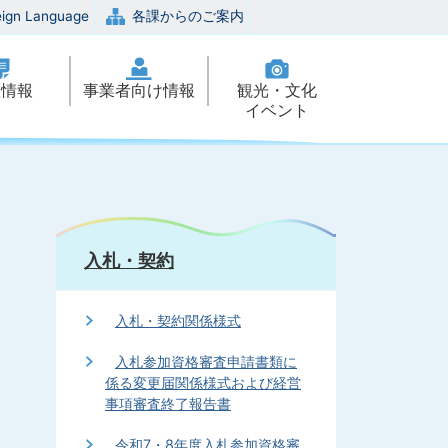
eign Language
各課からのご案内
政情報
事業者向け情報
観光・文化
イベント
入札・契約
入札・契約関係様式
入札参加資格審査申請書類に
係る変更届関係様式および経営
事項審査終了報告書
令和7・8年度入札参加資格審