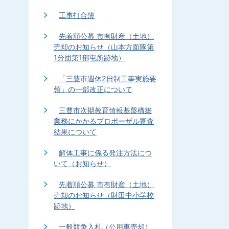
工事打合簿
先着順公募 市有財産（土地）
売却のお知らせ（山本方面隊第
1分団第1部屯所跡地）
「三豊市週休2日制工事実施要
領」の一部改正について
三豊市次期教育情報基盤構築
業務にかかるプロポーザル審査
結果について
解体工事に係る発注方法につ
いて（お知らせ）
先着順公募 市有財産（土地）
売却のお知らせ（財田中小学校
跡地）
一般競争入札（公用車売却）