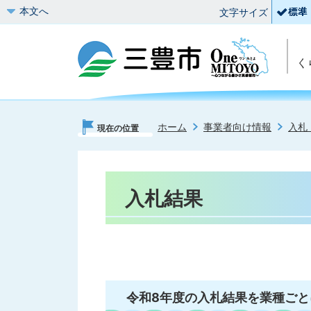
本文へ
文字サイズ
く
ホーム
事業者向け情報
入札
現在の位置
入札結果
令和8年度の入札結果を業種ご