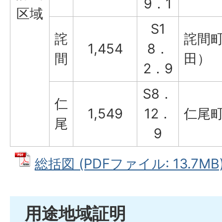
9．1
区域
S1
詫
詫間
1,454
8．
間
田）
2．9
S8．
仁
1,549
12．
仁尾
尾
9
総括図 (PDFファイル: 13.7MB
用途地域証明