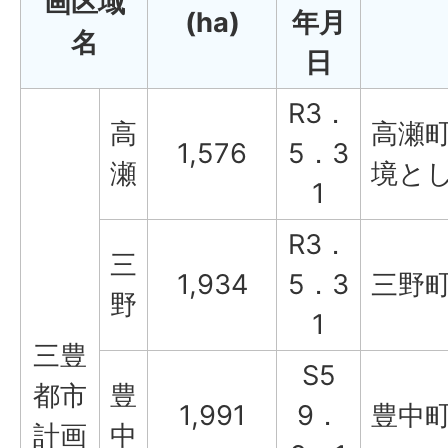
画区域
(ha)
年月
名
日
R3．
高
高瀬
1,576
5．3
瀬
境と
1
R3．
三
1,934
5．3
三野
野
1
三豊
S5
都市
豊
1,991
9．
豊中
計画
中