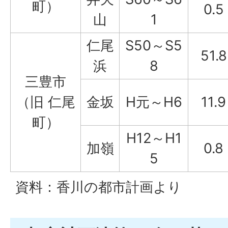
町）
0.5
山
1
仁尾
S50～S5
51.8
浜
8
三豊市
（旧 仁尾
金坂
H元～H6
11.9
町）
H12～H1
加嶺
0.8
5
資料：香川の都市計画より