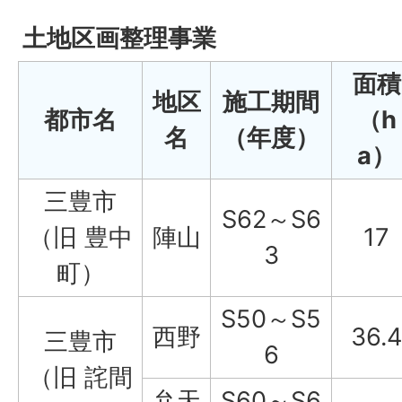
土地区画整理事業
面積
地区
施工期間
都市名
（h
名
（年度）
a）
三豊市
S62～S6
（旧 豊中
陣山
17
3
町）
S50～S5
西野
36.4
三豊市
6
（旧 詫間
弁天
S60～S6