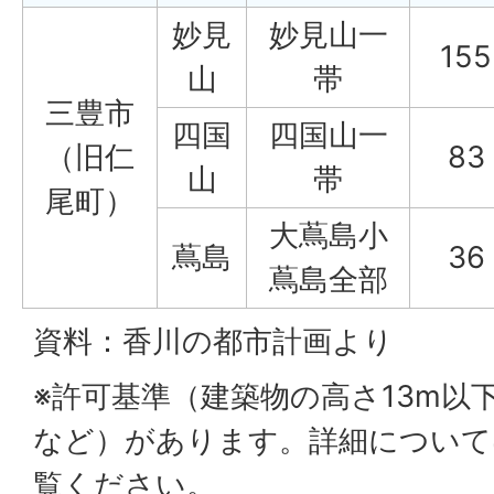
妙見
妙見山一
155
山
帯
三豊市
四国
四国山一
（旧仁
83
山
帯
尾町）
大蔦島小
蔦島
36
蔦島全部
資料：香川の都市計画より
※許可基準（建築物の高さ13m以
など）があります。詳細について
覧ください。