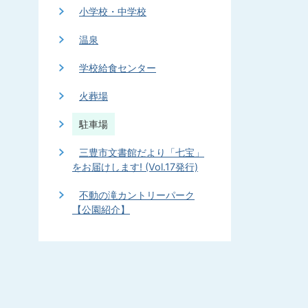
小学校・中学校
温泉
学校給食センター
火葬場
駐車場
三豊市文書館だより「七宝」
をお届けします! (Vol.17発行)
不動の滝カントリーパーク
【公園紹介】