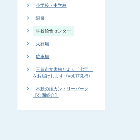
小学校・中学校
温泉
学校給食センター
火葬場
駐車場
三豊市文書館だより「七宝」
をお届けします! (Vol.17発行)
不動の滝カントリーパーク
【公園紹介】