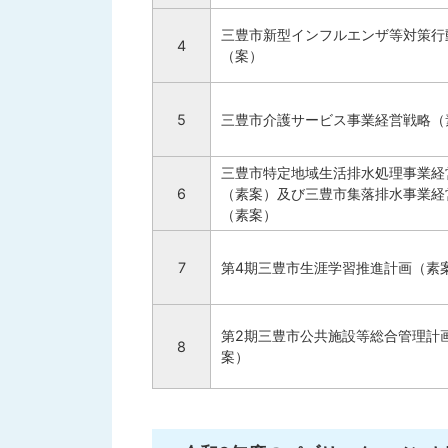
三豊市新型インフルエンザ等対策行
4
（案）
5
三豊市介護サービス事業経営戦略（
三豊市特定地域生活排水処理事業経
6
（素案）及び三豊市集落排水事業経
（素案）
7
第4期三豊市生涯学習推進計画（素
第2期三豊市公共施設等総合管理計
8
案）