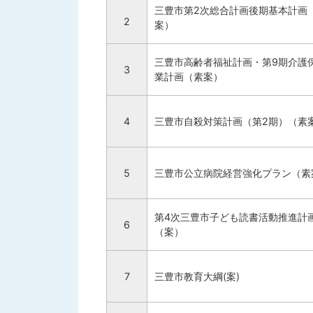
三豊市第2次総合計画後期基本計画
2
案）
三豊市高齢者福祉計画・第9期介護
3
業計画（素案）
4
三豊市自殺対策計画（第2期）（素
5
三豊市公立病院経営強化プラン（素
第4次三豊市子ども読書活動推進計
6
（案）
7
三豊市教育大綱(案)