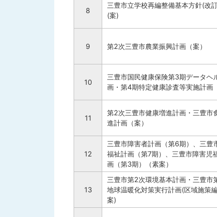
三豊市立学校再編整備基本方針(改訂
8
(案)
9
第2次三豊市農業振興計画（案）
三豊市国民健康保険第3期データヘ
10
画・第4期特定健康診査等実施計画
第2次三豊市健康増進計画・三豊市
11
進計画（案）
三豊市障害者計画（第6期）、三豊
12
福祉計画（第7期）、三豊市障害児
画（第3期）（素案）
三豊市第2次環境基本計画・三豊市
13
地球温暖化対策実行計画(区域施策編)
案)