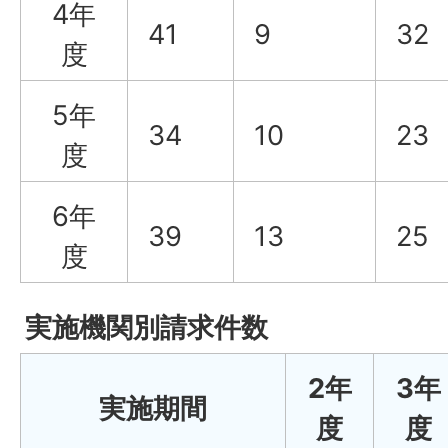
4年
41
9
32
度
5年
34
10
23
度
6年
39
13
25
度
実施機関別請求件数
2
年
3
年
実施期間
度
度