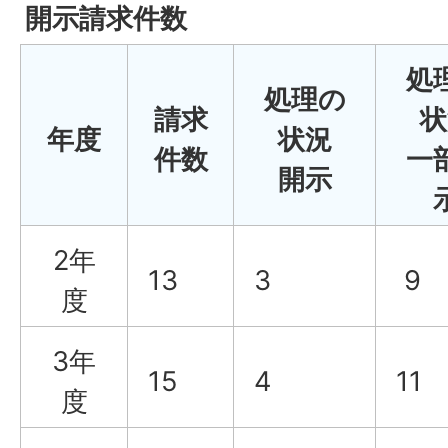
開示請求件数
処
処理の
請求
状
年度
状況
件数
一
開示
2年
13
3
9
度
3年
15
4
11
度