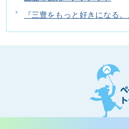
『三豊をもっと好きになる。
ペ
ー
ジ
ト
ッ
プ