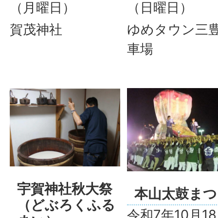
（月曜日）
（日曜日）
賀茂神社
ゆめタウン三
車場
宇賀神社秋大祭
本山太鼓まつ
（どぶろくふる
令和7年10月1