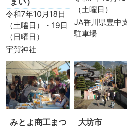
まい）
（土曜日）
令和7年10月18日
JA香川県豊中
（土曜日）・19日
駐車場
（日曜日）
宇賀神社
みとよ商工まつ
大坊市