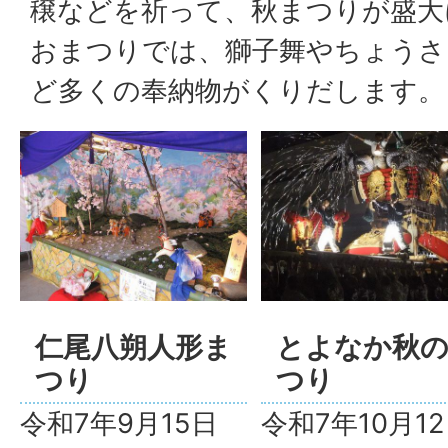
穣などを祈って、秋まつりが盛大
おまつりでは、獅子舞やちょうさ
ど多くの奉納物がくりだします。
仁尾八朔人形ま
とよなか秋
つり
つり
令和7年9月15日
令和7年10月1