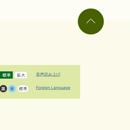
ペ
ー
ジ
の
先
頭
へ
音声読み上げ
Foreign Language