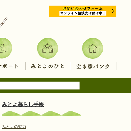
み
空
と
き
よ
家
の
バ
ひ
ン
と
ク
みとよ暮らし手帳
みとよの魅力