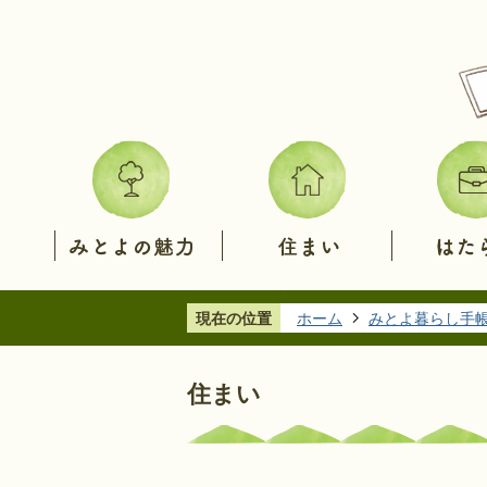
み
住
は
と
ま
た
よ
い
ら
の
く
魅
力
現在の位置
ホーム
みとよ暮らし手
住まい