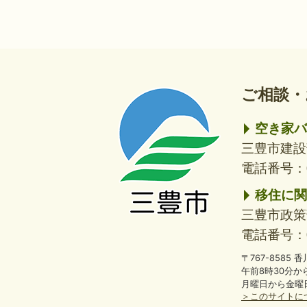
ご相談・
三
三
豊
豊
市
市
空き家バ
三豊市建設
電話番号：08
移住に関
三豊市政策
電話番号：08
〒767-8585
午前8時30分か
月曜日から金曜
＞
このサイトに