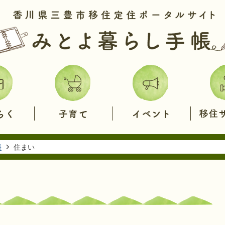
子
イ
移
育
ベ
住
て
ン
サ
ト
ポ
ー
ト
帳
住まい