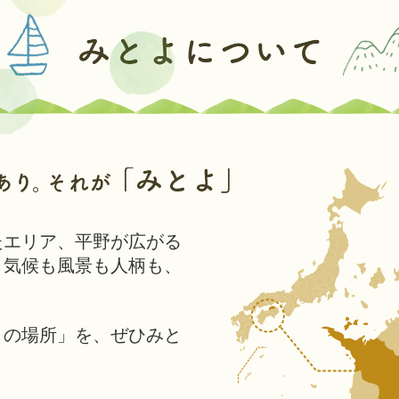
三
豊
市
たエリア、平野が広がる
、気候も風景も人柄も、
。
りの場所」を、ぜひみと