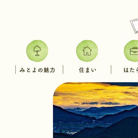
み
住
は
と
ま
た
よ
い
ら
の
く
魅
力