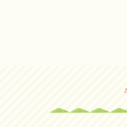
よ
関
連
リ
ン
ク