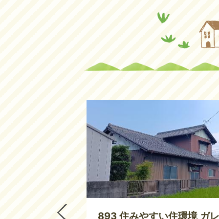
物
件
ピ
ッ
ク
ア
ッ
プ
1
枚
目
の
ス
ラ
イ
ド
環境 趣ある平
893 住みやすい住環境 ガ