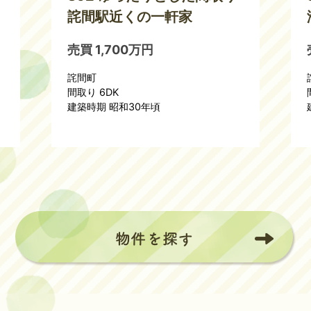
詫間駅近くの一軒家
売買 1,700万円
詫間町
間取り 6DK
建築時期 昭和30年頃
物
件
を
探
す