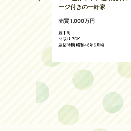
ージ付きの一軒家
売買 1,000万円
豊中町
間取り 7DK
頃
建築時期 昭和46年6月頃