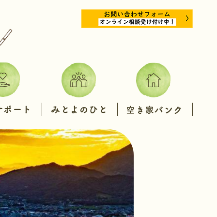
み
空
と
き
よ
家
の
バ
ひ
ン
と
ク