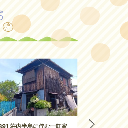
4
枚
目
の
ス
ラ
イ
ド
891 荘内半島に佇む一軒家
890 ゆめ