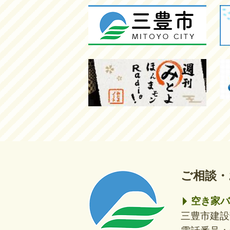
ご相談・
三
三
豊
豊
市
市
空き家バ
三豊市建設