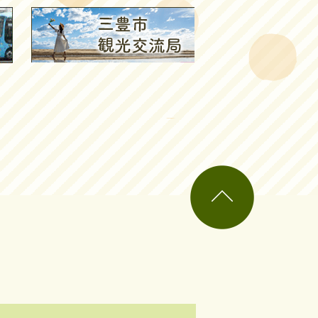
ペ
ー
ジ
の
先
頭
へ