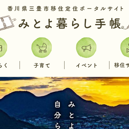
子
イ
移
育
ベ
住
て
ン
サ
ト
ポ
ー
ト