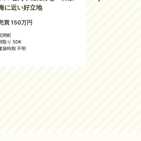
海に近い好立地
物件 コン
売買 150万円
賃貸 40,000
詫間町
豊中町
間取り 5DK
間取り 2DK
建築時期 不明
建築時期 昭和5