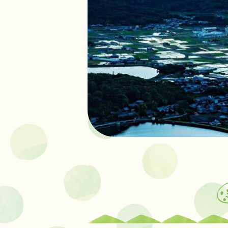
新
着
情
報