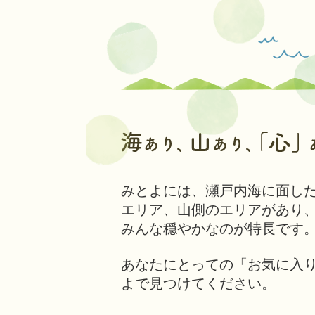
み
と
よ
に
つ
い
て
海
あ
り、
山
みとよには、瀬戸内海に面し
あ
り、
エリア、山側のエリアがあり
心
みんな穏やかなのが特長です
あ
り。
そ
あなたにとっての「お気に入
れ
よで見つけてください。
が
み
と