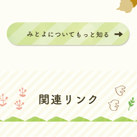
み
と
よ
に
つ
い
て
も
っ
と
知
る