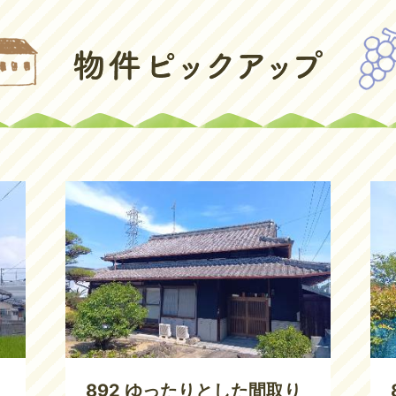
2
3
枚
枚
目
目
の
の
ス
ス
ラ
ラ
イ
イ
ド
ド
レ
892 ゆったりとした間取り